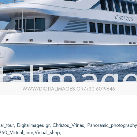
WWW/DIGITALIMAGES.GR/+30 6019646
l_tour,
Digitalimages.gr, Christos_Vrinas, Panoramic_photograph
60_VIrtual_tour,Virtual_shop,