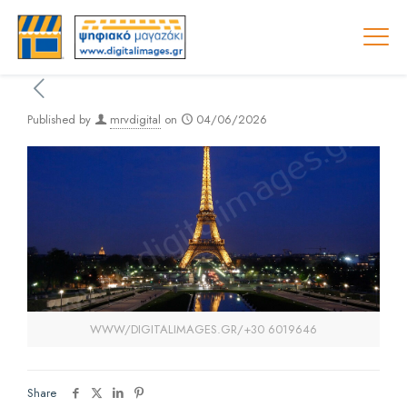
Published by
mrvdigital
on
04/06/2026
WWW/DIGITALIMAGES.GR/+30 6019646
Share