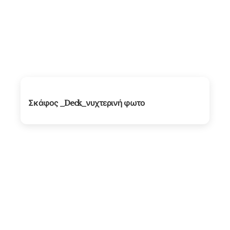
Σκάφος _Deck_νυχτερινή φωτο