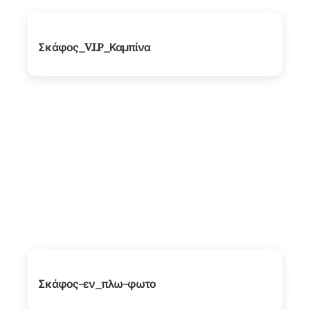
Σκάφος_V.I.P_Καμπίνα
Σκάφος-εν_πλω-φωτο