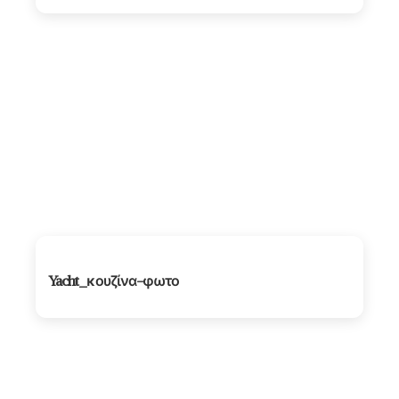
Yacht_κουζίνα-φωτο