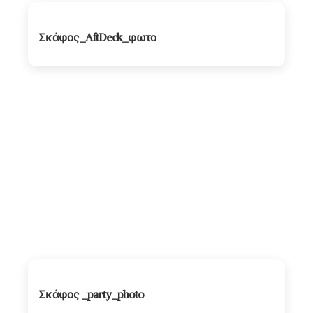
Σκάφος_AftDeck_φωτο
Σκάφος _party_photo