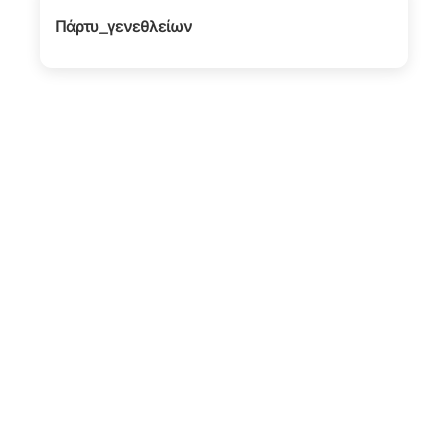
Πάρτυ_γενεθλείων