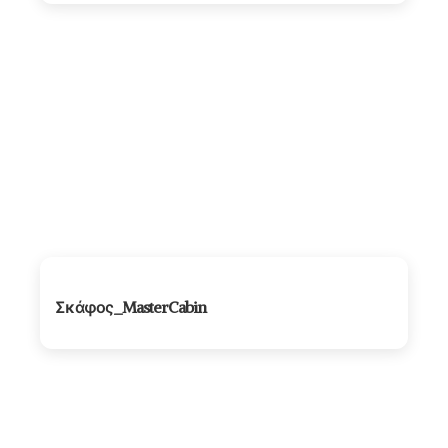
Σκάφος_MasterCabin